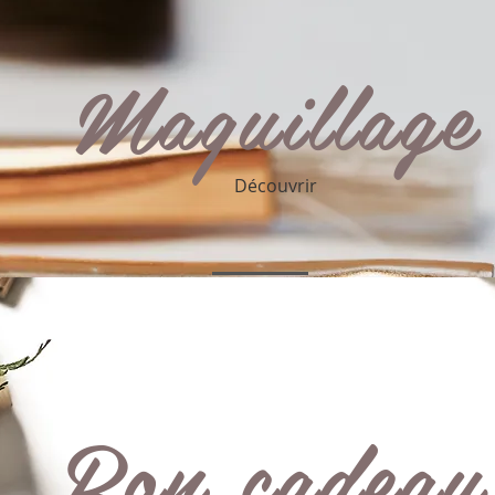
Découvrez les tarifs et descriptions des soins
Maquillag
Tous les soins sont réalisés par une
esthéticienne diplômée et qualifiée, avec
les produits de la marque
Institut Vert
.
Des produits naturels 100% FABRIQUÉS
Découvrir
EN FRANCE qui sont conformes à la
charte Naturelle et Eco-responsable
Phytocert.
Les produits biologiques correspondent au
cahier des charges Qualité France &
Cosmébio.
Des produits efficaces bénéficiant de tests
d'objectivations effectués par des
dermatologues indépendants.
Bon cadea
Des produits doux et délicatement
parfumés pour le plaisir des sens...